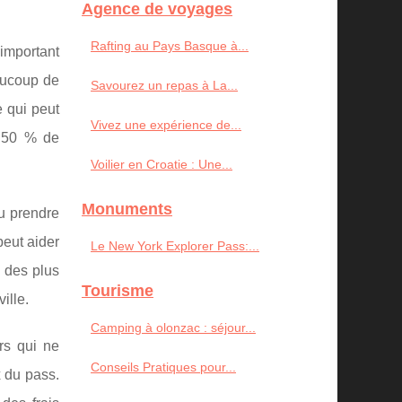
Agence de voyages
Rafting au Pays Basque à...
 important
eaucoup de
Savourez un repas à La...
e qui peut
Vivez une expérience de...
à 50 % de
Voilier en Croatie : Une...
Monuments
ou prendre
peut aider
Le New York Explorer Pass:...
s des plus
Tourisme
ille.
Camping à olonzac : séjour...
rs qui ne
Conseils Pratiques pour...
x du pass.