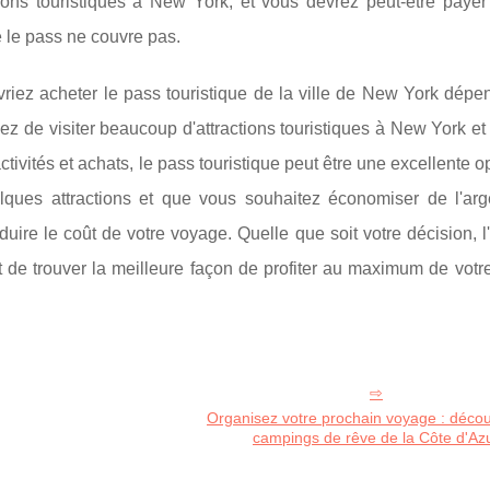
ions touristiques à New York, et vous devrez peut-être payer 
e le pass ne couvre pas.
vriez acheter le pass touristique de la ville de New York dép
ez de visiter beaucoup d'attractions touristiques à New York e
ctivités et achats, le pass touristique peut être une excellente o
lques attractions et que vous souhaitez économiser de l'arg
ire le coût de votre voyage. Quelle que soit votre décision, l
 de trouver la meilleure façon de profiter au maximum de votr
Organisez votre prochain voyage : décou
campings de rêve de la Côte d'Az