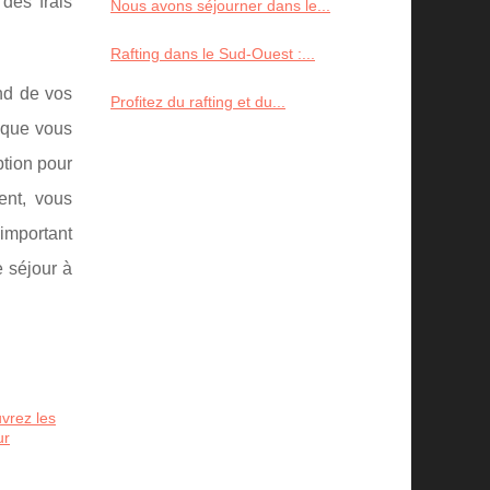
des frais
Nous avons séjourner dans le...
Rafting dans le Sud-Ouest :...
end de vos
Profitez du rafting et du...
t que vous
ption pour
ent, vous
'important
e séjour à
vrez les
ur