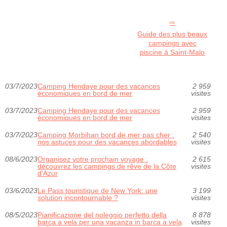
Guide des plus beaux
campings avec
piscine à Saint-Malo
03/7/2023
Camping Hendaye pour des vacances
2 959
économiques en bord de mer
visites
03/7/2023
Camping Hendaye pour des vacances
2 959
économiques en bord de mer
visites
03/7/2023
Camping Morbihan bord de mer pas cher :
2 540
nos astuces pour des vacances abordables
visites
08/6/2023
Organisez votre prochain voyage :
2 615
découvrez les campings de rêve de la Côte
visites
d'Azur
03/6/2023
Le Pass touristique de New York: une
3 199
solution incontournable ?
visites
08/5/2023
Pianificazione del noleggio perfetto della
8 878
barca a vela per una vacanza in barca a vela
visites