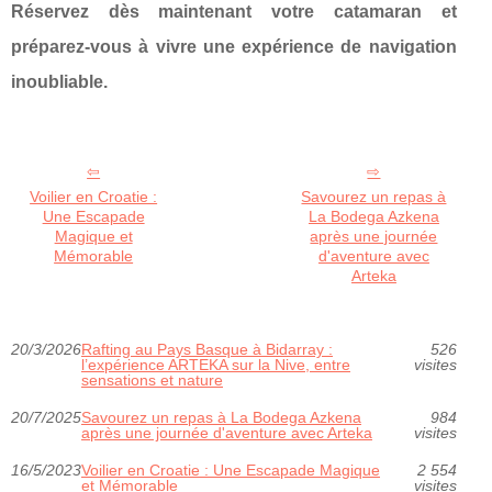
Réservez dès maintenant votre catamaran et
préparez-vous à vivre une expérience de navigation
inoubliable.
Voilier en Croatie :
Savourez un repas à
Une Escapade
La Bodega Azkena
Magique et
après une journée
Mémorable
d'aventure avec
Arteka
20/3/2026
Rafting au Pays Basque à Bidarray :
526
l’expérience ARTEKA sur la Nive, entre
visites
sensations et nature
20/7/2025
Savourez un repas à La Bodega Azkena
984
après une journée d'aventure avec Arteka
visites
16/5/2023
Voilier en Croatie : Une Escapade Magique
2 554
et Mémorable
visites